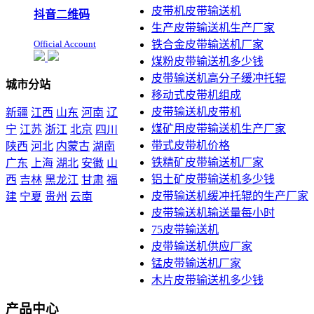
皮带机皮带输送机
抖音二维码
生产皮带输送机生产厂家
Official Account
铁合金皮带输送机厂家
煤粉皮带输送机多少钱
皮带输送机高分子缓冲托辊
城市分站
移动式皮带机组成
皮带输送机皮带机
新疆
江西
山东
河南
辽
煤矿用皮带输送机生产厂家
宁
江苏
浙江
北京
四川
带式皮带机价格
陕西
河北
内蒙古
湖南
铁精矿皮带输送机厂家
广东
上海
湖北
安徽
山
铝土矿皮带输送机多少钱
西
吉林
黑龙江
甘肃
福
皮带输送机缓冲托辊的生产厂家
建
宁夏
贵州
云南
皮带输送机输送量每小时
本站声明：未经本站允许不
75皮带输送机
得复制本公司的产品图片到
皮带输送机供应厂家
其他非本公司的服务器上，
展示，发布等否则以侵权
锰皮带输送机厂家
论，依法追究其法律责任
木片皮带输送机多少钱
产品中心