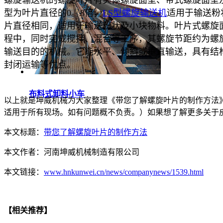
螺旋输送机的螺旋叶片有实体螺旋面型、带式螺旋面型及
型为叶片直径的0。8倍，
LS型螺旋输送机
适用于输送粉
片直径相同，适用于输送粉状及小块物料。叶片式螺旋
程中，同时完成搅拌、混合等工序，其螺旋节距约为螺旋
输送目的的机械。它能水平、倾斜或垂直输送，具有结
封闭运输等优点。
布料式卸料小车
以上就是坤威机械为大家整理《带您了解螺旋叶片的制作方法
适用于所有现场。如有问题概不负责。）如果想了解更多关于
本文标题：
带您了解螺旋叶片的制作方法
本文作者：
河南坤威机械制造有限公司
本文链接：
www.hnkunwei.cn/news/companynews/1539.html
【相关推荐】