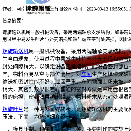
作者：河南坤威机械制造有限公司
时间：2023-09-13 16:55:05
1
信息摘要：
螺旋输送机属一般机械设备，采用两端轴承支承结构，如果输
用过程中易发生叶片与外壳磨损和轴与端座密封处磨损，因此
螺旋输送机
属一般机械设备，采用两端轴承支承结构，
生弯曲现象，使用过程中易发生叶片与外壳磨损和轴与
封处间隙稍大，以确定设备正常运转。此设备密封部位
严，物料容易从空隙部位漏出，对
车间
生产环境造成破
输送机密封性能不好，泄漏严重，车间地面上粉末堆，
稍大，其密封效果很差，普通的密封方法是采用盘根密
根的磨损，密封效果越来越差，物料粉末从密封处泄漏
螺旋叶片
是一种内外呈螺旋状，是螺旋输送机的主要配
压法，下面，为您详细介绍一下：
一、模具压制。也属于铸造的一种，将要制作的螺旋叶