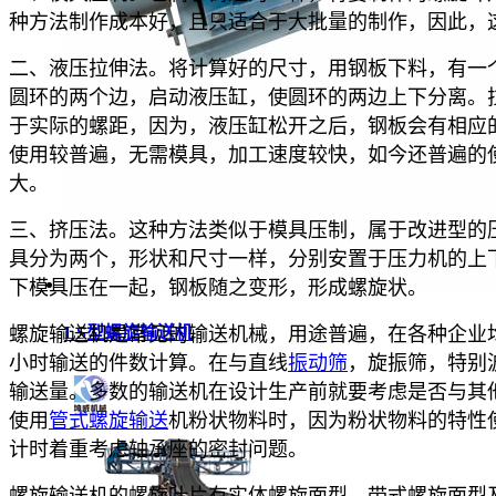
种方法制作成本好，且只适合于大批量的制作，因此，
二、液压拉伸法。将计算好的尺寸，用钢板下料，有一
圆环的两个边，启动液压缸，使圆环的两边上下分离。
于实际的螺距，因为，液压缸松开之后，钢板会有相应
使用较普遍，无需模具，加工速度较快，如今还普遍的
大。
三、挤压法。这种方法类似于模具压制，属于改进型的
具分为两个，形状和尺寸一样，分别安置于压力机的上
下模具压在一起，钢板随之变形，形成螺旋状。
LS型螺旋输送机
螺旋输送机是常见的输送机械，用途普遍，在各种企业
小时输送的件数计算。在与直线
振动筛
，旋振筛，特别
输送量。多数的输送机在设计生产前就要考虑是否与其
使用
管式螺旋输送
机粉状物料时，因为粉状物料的特性
计时着重考虑轴承座的密封问题。