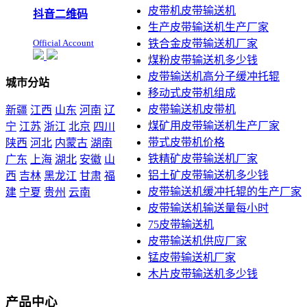
皮带机皮带输送机
抖音二维码
生产皮带输送机生产厂家
Official Account
铁合金皮带输送机厂家
煤粉皮带输送机多少钱
皮带输送机高分子缓冲托辊
城市分站
移动式皮带机组成
皮带输送机皮带机
新疆
江西
山东
河南
辽
煤矿用皮带输送机生产厂家
宁
江苏
浙江
北京
四川
带式皮带机价格
陕西
河北
内蒙古
湖南
铁精矿皮带输送机厂家
广东
上海
湖北
安徽
山
铝土矿皮带输送机多少钱
西
吉林
黑龙江
甘肃
福
皮带输送机缓冲托辊的生产厂家
建
宁夏
贵州
云南
皮带输送机输送量每小时
本站声明：未经本站允许不
75皮带输送机
得复制本公司的产品图片到
皮带输送机供应厂家
其他非本公司的服务器上，
展示，发布等否则以侵权
锰皮带输送机厂家
论，依法追究其法律责任
木片皮带输送机多少钱
产品中心