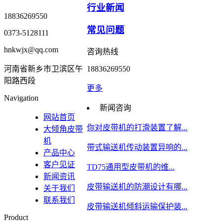
行业新闻
18836269550
常见问题
0373-5128111
hnkwjx@qq.com
咨询热线
河南省新乡市卫滨区午
18836269550
阳路西段
更多
Navigation
新闻咨询
网站首页
你对皮带机的打滑装置了解...
大倾角皮带
机
带式输送机传动装置异响的...
产品中心
客户见证
TD75通用型皮带机的维...
新闻资讯
皮带输送机的防潮设计有哪...
关于我们
联系我们
皮带输送机倾斜运输保护装...
Product