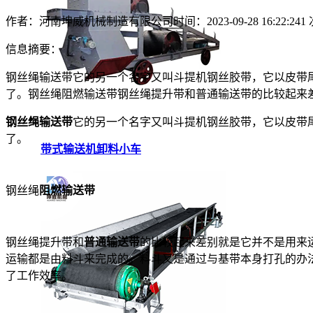
作者：河南坤威机械制造有限公司
时间：2023-09-28 16:22:24
1
信息摘要：
钢丝绳输送带它的另一个名字又叫斗提机钢丝胶带，它以皮带
了。钢丝绳阻燃输送带钢丝绳提升带和普通输送带的比较起来
钢丝绳输送带
它的另一个名字又叫斗提机钢丝胶带，它以皮带
了。
带式输送机卸料小车
钢丝绳
阻燃输送带
钢丝绳提升带和
普通输送带
的比较起来差别就是它并不是用来
运输都是由料斗来完成的。料斗又是通过与基带本身打孔的办
了工作效率。