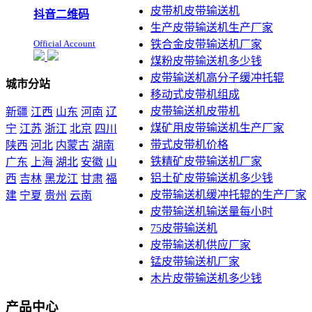
皮带机皮带输送机
抖音二维码
生产皮带输送机生产厂家
Official Account
铁合金皮带输送机厂家
煤粉皮带输送机多少钱
皮带输送机高分子缓冲托辊
城市分站
移动式皮带机组成
皮带输送机皮带机
新疆
江西
山东
河南
辽
煤矿用皮带输送机生产厂家
宁
江苏
浙江
北京
四川
带式皮带机价格
陕西
河北
内蒙古
湖南
铁精矿皮带输送机厂家
广东
上海
湖北
安徽
山
铝土矿皮带输送机多少钱
西
吉林
黑龙江
甘肃
福
皮带输送机缓冲托辊的生产厂家
建
宁夏
贵州
云南
皮带输送机输送量每小时
本站声明：未经本站允许不
75皮带输送机
得复制本公司的产品图片到
皮带输送机供应厂家
其他非本公司的服务器上，
展示，发布等否则以侵权
锰皮带输送机厂家
论，依法追究其法律责任
木片皮带输送机多少钱
产品中心