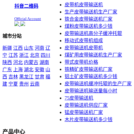
皮带机皮带输送机
抖音二维码
生产皮带输送机生产厂家
Official Account
铁合金皮带输送机厂家
煤粉皮带输送机多少钱
皮带输送机高分子缓冲托辊
城市分站
移动式皮带机组成
皮带输送机皮带机
新疆
江西
山东
河南
辽
煤矿用皮带输送机生产厂家
宁
江苏
浙江
北京
四川
带式皮带机价格
陕西
河北
内蒙古
湖南
铁精矿皮带输送机厂家
广东
上海
湖北
安徽
山
铝土矿皮带输送机多少钱
西
吉林
黑龙江
甘肃
福
皮带输送机缓冲托辊的生产厂家
建
宁夏
贵州
云南
皮带输送机输送量每小时
本站声明：未经本站允许不
75皮带输送机
得复制本公司的产品图片到
皮带输送机供应厂家
其他非本公司的服务器上，
展示，发布等否则以侵权
锰皮带输送机厂家
论，依法追究其法律责任
木片皮带输送机多少钱
产品中心