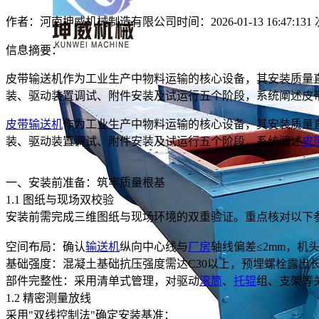
作者：河南坤威机械制造有限公司
时间：2026-01-13 16:47:13
1
信息摘要：
皮带输送机作为工业生产中物料运输的核心设备，其安装质量
装、驱动装置调试、附件安装及试运行五个阶段，系统阐述皮
皮带输送机
作为工业生产中物料运输的核心设备，其安装质量
装、驱动装置调试、附件安装及试运行五个阶段，系统阐述
皮
一、安装前准备：筑牢质量根基
1.1 图纸与现场双校验
安装前需完成三维图纸与现场环境的双重验证。重点核对以下
空间布局：确认
输送机
纵向中心线与
厂房
轴线偏差≤2mm，机
基础强度：混凝土基础抗压强度需达C30以上，预埋螺栓露出长
部件完整性：采用清单式管理，对驱动
滚筒
、
托辊
组、支架等
1.2 精密测量放线
采用"双线控制法"确定安装基准：