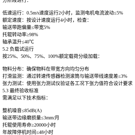
分阶段进行：
低速运行：0.5m/s速度运行2小时，监测电机电流波动≤5%
额定速度：按设计速度运行4小时，检查：
输送带跑偏量≤带宽5%
托辊转动率≥98%
轴承温升≤40℃
5.2 负载试运行
按25%、50%、75%、100%额定载荷分级加载：
物料分布：确保物料在带宽方向均匀分布
打滑监测：通过转速传感器检测滚筒与输送带线速度差≤3%
张力测试：使用张力测试仪验证各工况下张力值符合设计要求
5.3 最终验收标准
需满足以下技术指标：
整机噪音≤85dB(A)
输送带边缘磨损量≤3mm/月
托辊使用寿命≥20000小时
年故障停机时间≤48小时