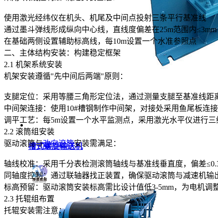
使用激光经纬仪在机头、机尾及中间点投射三条平行基准线
通过墨斗弹线形成纵向中心线，直线度偏差在25m范围内≤3mm
在基础两侧设置辅助标高线，每10m设置一个水准参照点
二、主体结构安装：构建稳定框架
2.1 机架系统安装
机架安装遵循"先中间后两端"原则：
支腿定位：采用等腰三角形定位法，通过测量支腿至基准线距离确
中间架连接：使用10#槽钢制作中间架，对接处采用鱼尾板连接，
调平工艺：每5m设置一个水平监测点，采用激光水平仪进行三维校
2.2 滚筒组安装
驱动滚筒与
改向滚筒
安装需满足：
槽式螺旋输送机
轴线校准：采用千分表检测滚筒轴线与基准线垂直度，偏差≤0.3
同轴度控制：通过联轴器找正装置，确保驱动滚筒与减速机输出轴
标高预留：驱动滚筒安装标高需比设计值低3-5mm，为电机调
2.3 托辊组布置
托辊安装需注意：