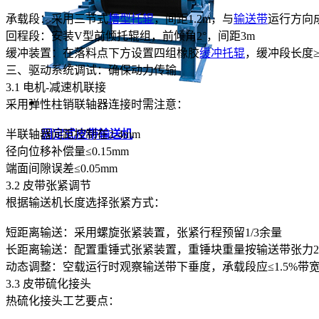
承载段：采用三节式
槽型托辊
，间距1.2m，与
输送带
运行方向成
回程段：安装V型前倾托辊组，前倾角2°，间距3m
缓冲装置：在落料点下方设置四组橡胶
缓冲托辊
，缓冲段长度≥
三、驱动系统调试：确保动力传输
3.1 电机-减速机联接
采用弹性柱销联轴器连接时需注意：
固定式皮带输送机
半联轴器间距控制在2-4mm
径向位移补偿量≤0.15mm
端面间隙误差≤0.05mm
3.2 皮带张紧调节
根据输送机长度选择张紧方式：
短距离输送：采用螺旋张紧装置，张紧行程预留1/3余量
长距离输送：配置重锤式张紧装置，重锤块重量按输送带张力20%
动态调整：空载运行时观察输送带下垂度，承载段应≤1.5%带宽
3.3 皮带硫化接头
热硫化接头工艺要点：