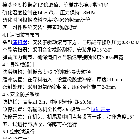
接头长度按带宽1.5倍取值，阶梯式搭接层数≥3层
硫化温度控制在145±5℃，压力保持1.8MPa
硫化时间根据胶料厚度按40分钟/mm计算
四、附件系统安装：完善功能配置
4.1 清扫装置布置
头部
清扫器
：安装于驱动滚筒下方，与输送带接触压力0.3-0.5M
空段清扫器：采用合金橡胶刮板，安装角度15°-30°
弹簧压力调节：确保清扫器与输送带接触长度≥80%带宽
4.2 导料槽设计
防溢结构：侧板高度≥2.5倍物料最大粒径
缓冲装置：在导料槽入口设置橡胶缓冲帘，厚度≥10mm
密封处理：采用聚氨酯密封条，压缩量控制在2-3mm
4.3 安全防护系统
防护栏：高度≥1.2m，中间横杆间距≤0.5m
急停装置：沿输送机全长每30m设置一个
拉绳开关
防偏开关：在机头、机尾及中间点各设置一组，动作角度±5°
五、试运行与验收：保障可靠运行
5.1 空载试运行