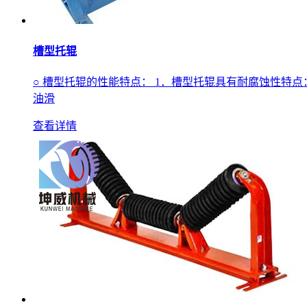
槽型托辊
○ 槽型托辊的性能特点： 1．槽型托辊具有耐腐蚀性特
油滑
查看详情