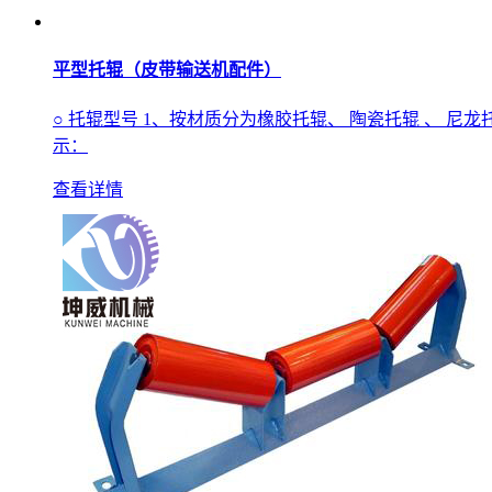
平型托辊（皮带输送机配件）
○ 托辊型号 1、按材质分为橡胶托辊、 陶瓷托辊 、 尼龙
示：
查看详情