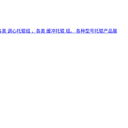
各类 调心托辊组 ，各类 缓冲托辊 组。 各种型号托辊产品展