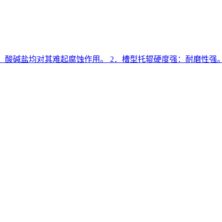
点：酸碱盐均对其难起腐蚀作用。 2．槽型托辊硬度强：耐磨性强