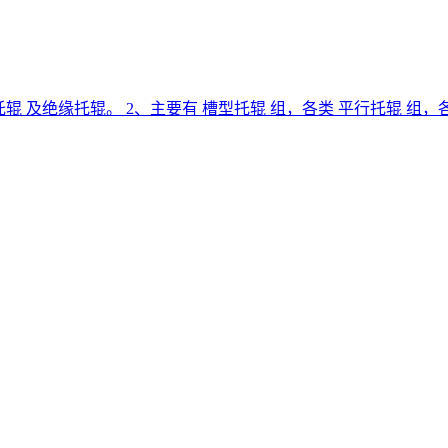
托辊 及绝缘托辊。 2、主要有 槽型托辊 组，各类 平行托辊 组，