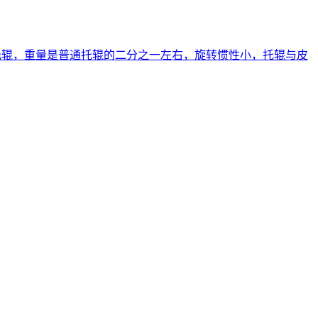
托辊，重量是普通托辊的二分之一左右，旋转惯性小，托辊与皮