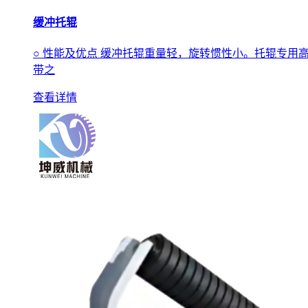
缓冲托辊
○ 性能及优点 缓冲托辊重量轻，旋转惯性小。托辊专
带之
查看详情