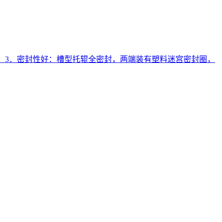
。 3．密封性好：槽型托辊全密封，两端装有塑料迷宫密封圈，