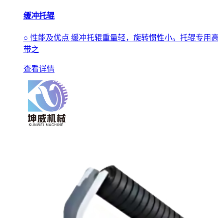
缓冲托辊
○ 性能及优点 缓冲托辊重量轻，旋转惯性小。托辊专
带之
查看详情