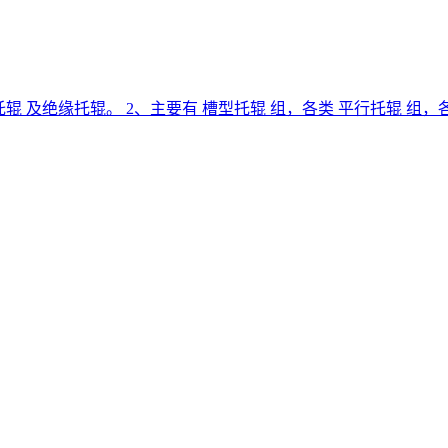
托辊 及绝缘托辊。 2、主要有 槽型托辊 组，各类 平行托辊 组，