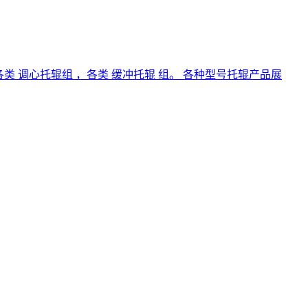
各类 调心托辊组 ，各类 缓冲托辊 组。 各种型号托辊产品展