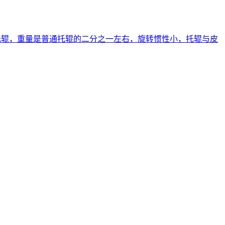
托辊，重量是普通托辊的二分之一左右，旋转惯性小，托辊与皮