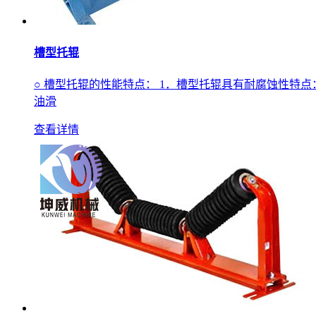
槽型托辊
○ 槽型托辊的性能特点： 1．槽型托辊具有耐腐蚀性特
油滑
查看详情