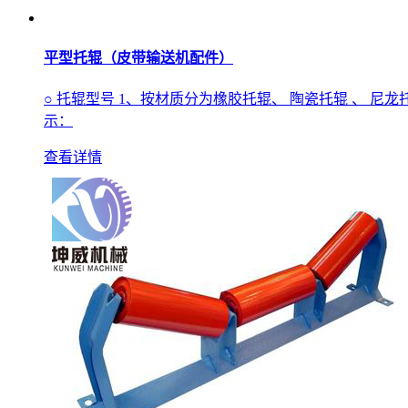
平型托辊（皮带输送机配件）
○ 托辊型号 1、按材质分为橡胶托辊、 陶瓷托辊 、 尼龙
示：
查看详情