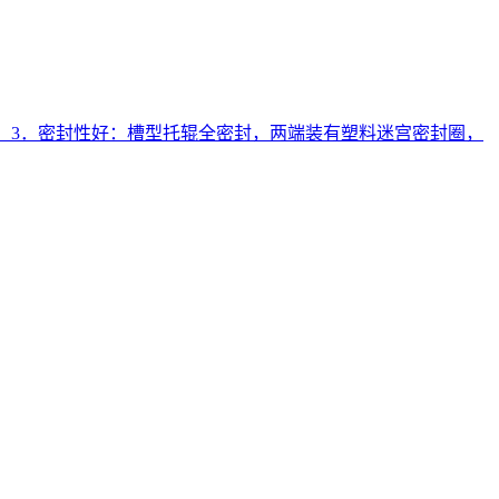
。 3．密封性好：槽型托辊全密封，两端装有塑料迷宫密封圈，