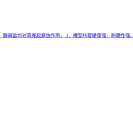
点：酸碱盐均对其难起腐蚀作用。 2．槽型托辊硬度强：耐磨性强