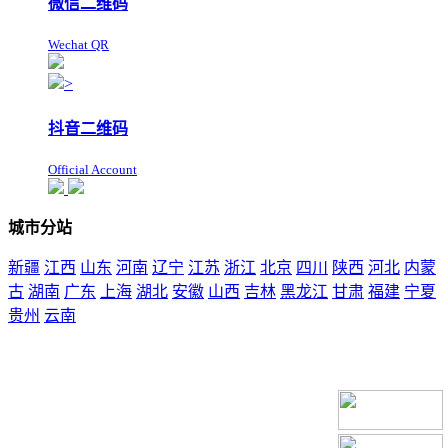
微信二维码
Wechat QR
>
抖音二维码
Official Account
城市分站
新疆
江西
山东
河南
辽宁
江苏
浙江
北京
四川
陕西
河北
内蒙
古
湖南
广东
上海
湖北
安徽
山西
吉林
黑龙江
甘肃
福建
宁夏
贵州
云南
本站声明：未经本站允许不得复制本公司的产品图片到其他非本公司的服务器
上，展示，发布等否则以侵权论，依法追究其法律责任