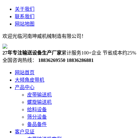
关于我们
联系我们
网站地图
欢迎光临河南坤威机械制造有限公司！
27年专注输送设备生产厂家
累计服务100+企业 节省成本约25%
全国咨询热线：
18836269550
18836286881
网站首页
大倾角皮带机
产品中心
皮带输送机
螺旋输送机
给料设备
筛分设备
备品备件
客户见证