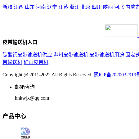
新疆
江西
山东
河南
辽宁
江苏
浙江
北京
四川
陕西
河北
内蒙
本站声明：未经本站允许不得复制本公司的产
皮带输送机入口
碳酸钙皮带输送机供应
滁州皮带输送机
皮带输送机用途
固定
带输送机
矿山皮带机
Copyright @ 2011-2022 All Rights Reserved.
豫ICP备2020032919
邮箱咨询
hnkwjx@qq.com
产品中心