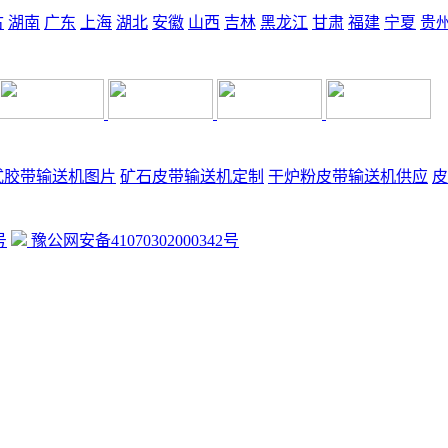
古
湖南
广东
上海
湖北
安徽
山西
吉林
黑龙江
甘肃
福建
宁夏
贵
品图片到其他非本公司的服务器上，展示，发布等否则以侵权论，依法追究其法律责任
式胶带输送机图片
矿石皮带输送机定制
干炉粉皮带输送机供应
皮
号
豫公网安备41070302000342号