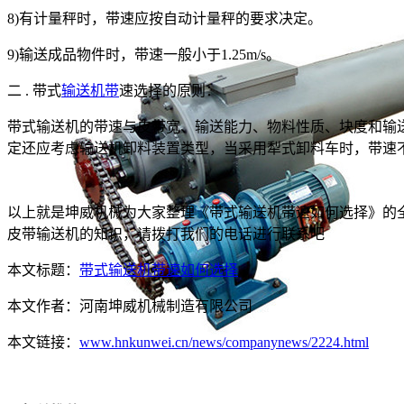
8)有计量秤时，带速应按自动计量秤的要求决定。
9)输送成品物件时，带速一般小于1.25m/s。
二 . 带式
输送机带
速选择的原则：
带式输送机的带速与皮带宽、输送能力、物料性质、块度和输
定还应考虑输送机卸料装置类型，当采用犁式卸料车时，带速不宜超
以上就是坤威机械为大家整理《带式输送机带速如何选择》的
皮带输送机的知识，请拨打我们的电话进行联系吧
本文标题：
带式输送机带速如何选择
本文作者：
河南坤威机械制造有限公司
本文链接：
www.hnkunwei.cn/news/companynews/2224.html