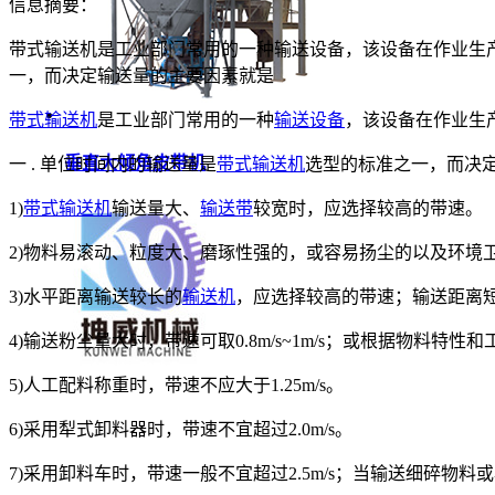
信息摘要：
带式输送机是工业部门常用的一种输送设备，该设备在作业生产
一，而决定输送量的主要因素就是
带式输送机
是工业部门常用的一种
输送设备
，该设备在作业生
垂直大倾角皮带机
一 . 单位时间内的输送量是
带式输送机
选型的标准之一，而决
1)
带式输送机
输送量大、
输送带
较宽时，应选择较高的带速。
2)物料易滚动、粒度大、磨琢性强的，或容易扬尘的以及环境
3)水平距离输送较长的
输送机
，应选择较高的带速；输送距离
4)输送粉尘量大时，带速可取0.8m/s~1m/s；或根据物料特性
5)人工配料称重时，带速不应大于1.25m/s。
6)采用犁式卸料器时，带速不宜超过2.0m/s。
7)采用卸料车时，带速一般不宜超过2.5m/s；当输送细碎物料或小