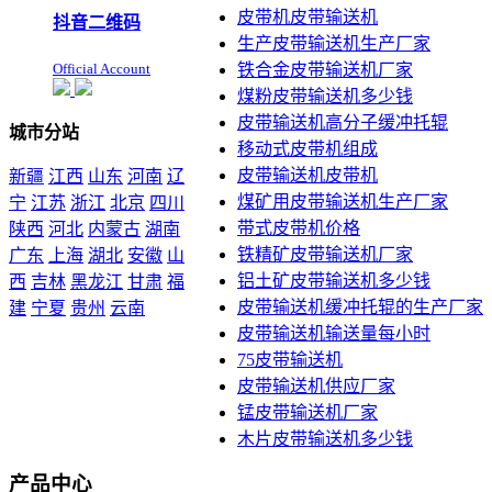
皮带机皮带输送机
抖音二维码
生产皮带输送机生产厂家
Official Account
铁合金皮带输送机厂家
煤粉皮带输送机多少钱
皮带输送机高分子缓冲托辊
城市分站
移动式皮带机组成
皮带输送机皮带机
新疆
江西
山东
河南
辽
煤矿用皮带输送机生产厂家
宁
江苏
浙江
北京
四川
带式皮带机价格
陕西
河北
内蒙古
湖南
铁精矿皮带输送机厂家
广东
上海
湖北
安徽
山
铝土矿皮带输送机多少钱
西
吉林
黑龙江
甘肃
福
皮带输送机缓冲托辊的生产厂家
建
宁夏
贵州
云南
皮带输送机输送量每小时
本站声明：未经本站允许不
75皮带输送机
得复制本公司的产品图片到
皮带输送机供应厂家
其他非本公司的服务器上，
展示，发布等否则以侵权
锰皮带输送机厂家
论，依法追究其法律责任
木片皮带输送机多少钱
产品中心