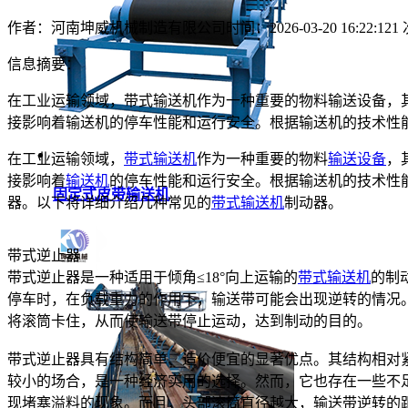
作者：河南坤威机械制造有限公司
时间：2026-03-20 16:22:12
1
信息摘要：
在工业运输领域，带式输送机作为一种重要的物料输送设备，
接影响着输送机的停车性能和运行安全。根据输送机的技术性
在工业运输领域，
带式输送机
作为一种重要的物料
输送设备
，
接影响着
输送机
的停车性能和运行安全。根据输送机的技术性
固定式皮带输送机
器。以下将详细介绍几种常见的
带式输送机
制动器。
带式逆止器
带式逆止器是一种适用于倾角≤18°向上运输的
带式输送机
的制
停车时，在负载重力的作用下，输送带可能会出现逆转的情况
将滚筒卡住，从而使输送带停止运动，达到制动的目的。
带式逆止器具有结构简单、造价便宜的显著优点。其结构相对
较小的场合，是一种经济实用的选择。然而，它也存在一些不
现堵塞溢料的现象。而且，头部滚筒直径越大，输送带逆转的