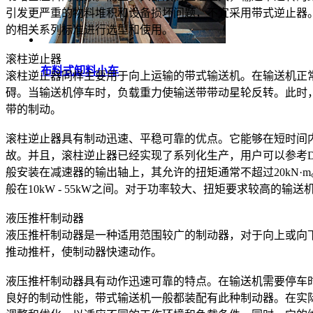
引发更严重的物料堆积和设备损坏问题，不宜采用带式逆止器
的相关系列标准进行选型和使用。
滚柱逆止器
布料式卸料小车
滚柱逆止器同样主要用于向上运输的带式输送机。在输送机正
碍。当输送机停车时，负载重力使输送带带动星轮反转。此时
带的制动。
滚柱逆止器具有制动迅速、平稳可靠的优点。它能够在短时间
故。并且，滚柱逆止器已经实现了系列化生产，用户可以参考D
般安装在减速器的输出轴上，其允许的扭矩通常不超过20kN
般在10kW - 55kW之间。对于功率较大、扭矩要求较高的
液压推杆制动器
液压推杆制动器是一种适用范围较广的制动器，对于向上或向
推动推杆，使制动器快速动作。
液压推杆制动器具有动作迅速可靠的特点。在输送机需要停车
良好的制动性能，带式输送机一般都装配有此种制动器。在实