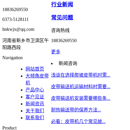
行业新闻
18836269550
常见问题
0373-5128111
hnkwjx@qq.com
咨询热线
河南省新乡市卫滨区午
18836269550
阳路西段
更多
Navigation
新闻咨询
网站首页
浅谈在选择爬坡皮带机时需...
大倾角皮带
机
皮带输送机运输材料时需要...
产品中心
客户见证
皮带输送机安装需要哪些条...
新闻资讯
耐热输送带的保养方法...
关于我们
联系我们
​必看：皮带机几个常见故...
Product