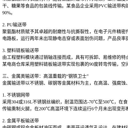
干、糖果等食品的包装线传输。某食品企业采用PVC输送带构
90%。
2. PU输送带
聚氨酯材质赋予其卓越的耐磨性与抗撕裂性，在电子元件精密传
电路板，运行两年未出现静电击穿或表面划伤问题，产品良率提升
3. 塑料链板输送带
由工程塑料模块通过销轴连接而成，具有可拆卸、易维修的特
某电商仓库采用塑料链板输送带实现包裹的90度转弯传输，空间
三、金属类输送带：高温重载的“钢铁卫士”
金属输送带以不锈钢、碳钢等金属材料为主，在高温、强腐蚀
1. 不锈钢网带
采用304或316L不锈钢丝编织，耐温范围达-70℃至500
传输熏制火腿，在200℃高温环境下连续运行6个月未出现变
2. 金属平板输送带
由碳钢或铝合金板材冲压而成，表面开设透气孔设计，在建材