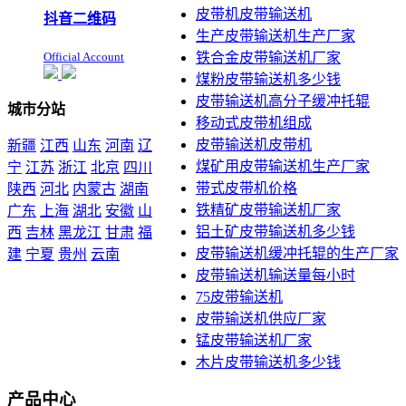
皮带机皮带输送机
抖音二维码
生产皮带输送机生产厂家
Official Account
铁合金皮带输送机厂家
煤粉皮带输送机多少钱
皮带输送机高分子缓冲托辊
城市分站
移动式皮带机组成
皮带输送机皮带机
新疆
江西
山东
河南
辽
煤矿用皮带输送机生产厂家
宁
江苏
浙江
北京
四川
带式皮带机价格
陕西
河北
内蒙古
湖南
铁精矿皮带输送机厂家
广东
上海
湖北
安徽
山
铝土矿皮带输送机多少钱
西
吉林
黑龙江
甘肃
福
皮带输送机缓冲托辊的生产厂家
建
宁夏
贵州
云南
皮带输送机输送量每小时
本站声明：未经本站允许不
75皮带输送机
得复制本公司的产品图片到
皮带输送机供应厂家
其他非本公司的服务器上，
展示，发布等否则以侵权
锰皮带输送机厂家
论，依法追究其法律责任
木片皮带输送机多少钱
产品中心