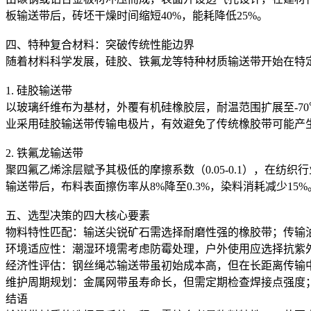
板输送带后，砖坯干燥时间缩短40%，能耗降低25%。
四、特种复合材料：突破传统性能边界
随着材料科学发展，硅胶、铁氟龙等特种材质输送带开始在特
1. 硅胶输送带
以玻璃纤维布为基材，外覆有机硅橡胶层，耐温范围扩展至-70
业采用硅胶输送带传输电极片，有效避免了传统橡胶带可能产生
2. 铁氟龙输送带
聚四氟乙烯涂层赋予其极低的摩擦系数（0.05-0.1），在
输送带后，布料表面擦伤率从8%降至0.3%，染料消耗减少15%
五、选型决策的四大核心要素
物料特性匹配：输送尖锐矿石需选择耐磨性强的橡胶带；传输
环境适应性：潮湿环境需考虑防霉处理，户外使用应选择抗紫外
经济性评估：钢丝绳芯输送带虽初始成本高，但在长距离传输
维护周期规划：金属网带虽寿命长，但需定期检查焊接点强度
结语