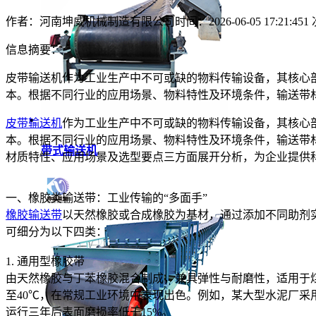
作者：河南坤威机械制造有限公司
时间：2026-06-05 17:21:45
1
信息摘要：
皮带输送机作为工业生产中不可或缺的物料传输设备，其核心
本。根据不同行业的应用场景、物料特性及环境条件，输送带
皮带输送机
作为工业生产中不可或缺的物料传输设备，其核心
本。根据不同行业的应用场景、物料特性及环境条件，输送带
带式输送机
材质特性、应用场景及选型要点三方面展开分析，为企业提供
一、橡胶类输送带：工业传输的“多面手”
橡胶输送带
以天然橡胶或合成橡胶为基材，通过添加不同助剂
可细分为以下四类：
1. 通用型橡胶带
由天然橡胶与丁苯橡胶混合制成，兼具弹性与耐磨性，适用于煤
至40℃，在常规工业环境中表现出色。例如，某大型水泥厂采
运行三年后表面磨损率低于15%。