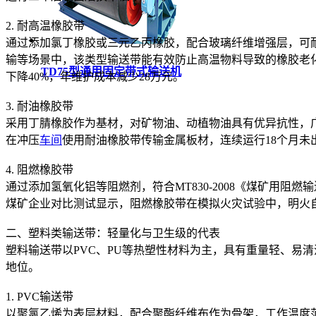
2. 耐高温橡胶带
通过添加氯丁橡胶或三元乙丙橡胶，配合玻璃纤维增强层，可耐受
输等场景中，该类型输送带能有效防止高温物料导致的橡胶老
TD75型通用固定带式输送机
下降40%，年维护成本减少28万元。
3. 耐油橡胶带
采用丁腈橡胶作为基材，对矿物油、动植物油具有优异抗性，
在冲压
车间
使用耐油橡胶带传输金属板材，连续运行18个月未
4. 阻燃橡胶带
通过添加氢氧化铝等阻燃剂，符合MT830-2008《煤矿用
煤矿企业对比测试显示，阻燃橡胶带在模拟火灾试验中，明火自
二、塑料类输送带：轻量化与卫生级的代表
塑料输送带以PVC、PU等热塑性材料为主，具有重量轻、易
地位。
1. PVC输送带
以聚氯乙烯为表层材料，配合聚酯纤维布作为骨架，工作温度范