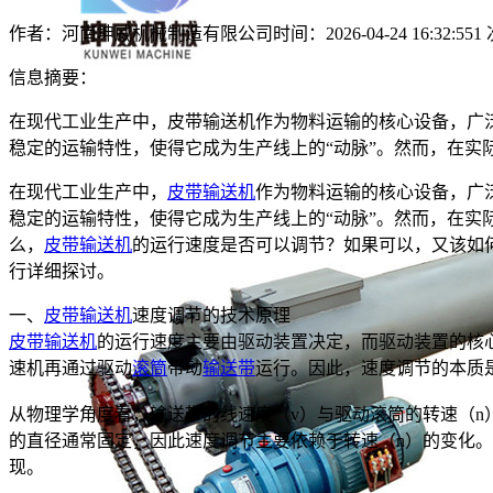
作者：河南坤威机械制造有限公司
时间：2026-04-24 16:32:55
1
信息摘要：
在现代工业生产中，皮带输送机作为物料运输的核心设备，广
稳定的运输特性，使得它成为生产线上的“动脉”。然而，在实
在现代工业生产中，
皮带输送机
作为物料运输的核心设备，广
稳定的运输特性，使得它成为生产线上的“动脉”。然而，在实
么，
皮带输送机
的运行速度是否可以调节？如果可以，又该如
行详细探讨。
一、
皮带输送机
速度调节的技术原理
皮带输送机
的运行速度主要由驱动装置决定，而驱动装置的核
速机再通过驱动
滚筒
带动
输送带
运行。因此，速度调节的本质
从物理学角度看，输送带的线速度（v）与驱动滚筒的转速（n）和直径（
的直径通常固定，因此速度调节主要依赖于转速（n）的变化
现。