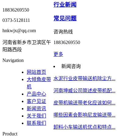
行业新闻
18836269550
常见问题
0373-5128111
hnkwjx@qq.com
咨询热线
河南省新乡市卫滨区午
18836269550
阳路西段
更多
Navigation
新闻咨询
网站首页
水泥行业皮带输送机除尘方...
大倾角皮带
机
河南坤威公司简述皮带机配...
产品中心
客户见证
皮带机输送带老化应该如何...
新闻资讯
哪些因素会影响尼龙输送带...
关于我们
联系我们
卸料小车输送机优点和特点...
Product