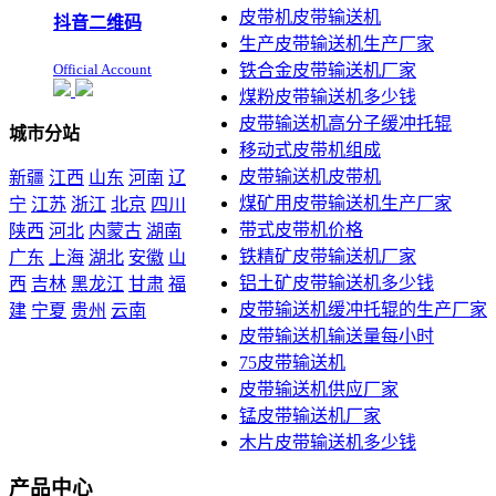
皮带机皮带输送机
抖音二维码
生产皮带输送机生产厂家
Official Account
铁合金皮带输送机厂家
煤粉皮带输送机多少钱
皮带输送机高分子缓冲托辊
城市分站
移动式皮带机组成
皮带输送机皮带机
新疆
江西
山东
河南
辽
煤矿用皮带输送机生产厂家
宁
江苏
浙江
北京
四川
带式皮带机价格
陕西
河北
内蒙古
湖南
铁精矿皮带输送机厂家
广东
上海
湖北
安徽
山
铝土矿皮带输送机多少钱
西
吉林
黑龙江
甘肃
福
皮带输送机缓冲托辊的生产厂家
建
宁夏
贵州
云南
皮带输送机输送量每小时
本站声明：未经本站允许不
75皮带输送机
得复制本公司的产品图片到
皮带输送机供应厂家
其他非本公司的服务器上，
展示，发布等否则以侵权
锰皮带输送机厂家
论，依法追究其法律责任
木片皮带输送机多少钱
产品中心