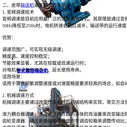
二、皮带
输送机
速度调节的常见方式
1. 变频调速技术
变频调速是目前应用最广泛的速度调节方式。其原理是通过变
50Hz降低至25Hz时，电机转速会相应减半，输送带的运行速
优势：
调速范围广，可实现无级调速；
精度高，速度控制稳定；
节能效果显著，尤其在轻载或低速运行时；
对电机和设备的冲击小，延长使用寿命。
管式螺旋输送机
适用场景：
适用于需要频繁调整速度或对速度精度要求较高的场合，如自
2. 机械调速方式
机械调速主要通过改变传动系统的机械结构来实现，常见方法
液力耦合器调速：通过调节耦合器内液体的充油量来改变输出
齿轮变速器：通过更换齿轮组或使用可调齿轮箱来调整传动比