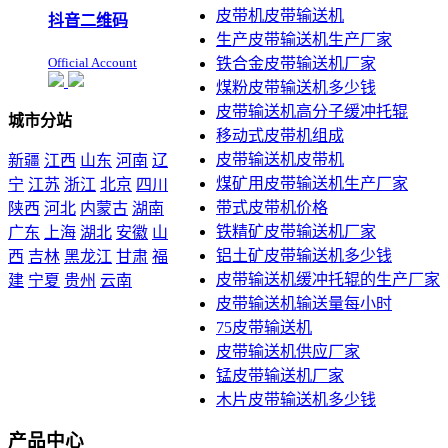
皮带机皮带输送机
抖音二维码
生产皮带输送机生产厂家
Official Account
铁合金皮带输送机厂家
煤粉皮带输送机多少钱
皮带输送机高分子缓冲托辊
城市分站
移动式皮带机组成
皮带输送机皮带机
新疆
江西
山东
河南
辽
煤矿用皮带输送机生产厂家
宁
江苏
浙江
北京
四川
带式皮带机价格
陕西
河北
内蒙古
湖南
铁精矿皮带输送机厂家
广东
上海
湖北
安徽
山
铝土矿皮带输送机多少钱
西
吉林
黑龙江
甘肃
福
皮带输送机缓冲托辊的生产厂家
建
宁夏
贵州
云南
皮带输送机输送量每小时
本站声明：未经本站允许不
75皮带输送机
得复制本公司的产品图片到
皮带输送机供应厂家
其他非本公司的服务器上，
展示，发布等否则以侵权
锰皮带输送机厂家
论，依法追究其法律责任
木片皮带输送机多少钱
产品中心