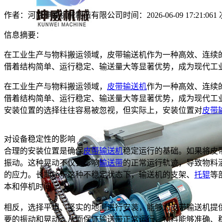
作者：河南坤威机械制造有限公司
时间：2026-06-09 17:21:06
1
信息摘要：
在工业生产与物料搬运领域，皮带输送机作为一种高效、连续
借着结构简单、运行稳定、输送量大等显著优势，成为现代工
在工业生产与物料搬运领域，
皮带输送机
作为一种高效、连续
借着结构简单、运行稳定、输送量大等显著优势，成为现代工
安装位置的选择往往容易被忽视，但实际上，安装位置对
皮带
对设备稳定性的影响
合理的安装位置是确保
皮带输送机
稳定运行的基础。如果将皮
振动。这种晃动不仅会影响
输送带
的正常运行轨迹，导致物料
的应力。长期处于这种不稳定状态下，输送机的支架、
托辊
等
本和停机时间。
相反，选择平坦、坚实的地面进行安装，能够为皮带输送机提
要的振动和晃动，从而保证输送带正常运行，物料能够准确、