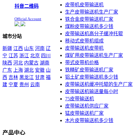
皮带机皮带输送机
抖音二维码
生产皮带输送机生产厂家
Official Account
铁合金皮带输送机厂家
煤粉皮带输送机多少钱
皮带输送机高分子缓冲托辊
城市分站
移动式皮带机组成
皮带输送机皮带机
新疆
江西
山东
河南
辽
煤矿用皮带输送机生产厂家
宁
江苏
浙江
北京
四川
带式皮带机价格
陕西
河北
内蒙古
湖南
铁精矿皮带输送机厂家
广东
上海
湖北
安徽
山
铝土矿皮带输送机多少钱
西
吉林
黑龙江
甘肃
福
皮带输送机缓冲托辊的生产厂家
建
宁夏
贵州
云南
皮带输送机输送量每小时
本站声明：未经本站允许不
75皮带输送机
得复制本公司的产品图片到
皮带输送机供应厂家
其他非本公司的服务器上，
展示，发布等否则以侵权
锰皮带输送机厂家
论，依法追究其法律责任
木片皮带输送机多少钱
产品中心