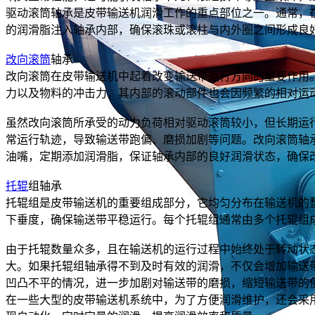
驱动滚筒轴承是皮带输送机润滑工作的重点部位之一。通常，
的润滑脂注入轴承内部，确保滚珠或滚柱与内外圈之间形成良
改向滚筒
轴承
改向滚筒在皮带输送机中起着改变输送带运行方向的重要作用
力以及物料的冲击力，其内部的滚动部件也会因频繁的相对运
虽然改向滚筒所承受的动力负荷相对驱动滚筒较小，但长期运
常运行轨迹，导致输送带跑偏、磨损加剧等问题。改向滚筒轴
油嘴，定期添加润滑脂，保证轴承内部的良好润滑状态，确保
托辊
组轴承
托辊组是皮带输送机的重要组成部分，它均匀分布在输送机的
下垂度，确保输送带平稳运行。每个托辊组通常由多个托辊组
由于托辊数量众多，且在输送机的运行过程中始终处于转动状
大。如果托辊组轴承得不到及时有效的润滑，不仅会增加输送
凹凸不平的情况，进一步加剧对输送带的磨损，缩短输送带的
在一些大型的皮带输送机系统中，为了方便润滑维护，还会采