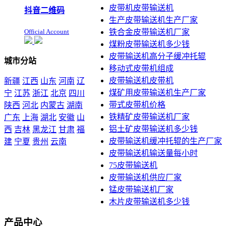
皮带机皮带输送机
抖音二维码
生产皮带输送机生产厂家
Official Account
铁合金皮带输送机厂家
煤粉皮带输送机多少钱
皮带输送机高分子缓冲托辊
城市分站
移动式皮带机组成
皮带输送机皮带机
新疆
江西
山东
河南
辽
煤矿用皮带输送机生产厂家
宁
江苏
浙江
北京
四川
带式皮带机价格
陕西
河北
内蒙古
湖南
铁精矿皮带输送机厂家
广东
上海
湖北
安徽
山
铝土矿皮带输送机多少钱
西
吉林
黑龙江
甘肃
福
皮带输送机缓冲托辊的生产厂家
建
宁夏
贵州
云南
皮带输送机输送量每小时
本站声明：未经本站允许不
75皮带输送机
得复制本公司的产品图片到
皮带输送机供应厂家
其他非本公司的服务器上，
展示，发布等否则以侵权
锰皮带输送机厂家
论，依法追究其法律责任
木片皮带输送机多少钱
产品中心