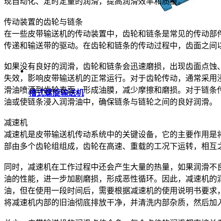
现自动化、定时定量的润滑，提高润滑效率和质量。
传动装置的齿轮与链条
在一些皮带输送机的传动装置中，齿轮和链条是常见的传动部
传递和输送带的驱动。在齿轮和链条的传动过程中，齿面之间
如果没有良好的润滑，齿轮和链条会迅速磨损，出现齿面点蚀
失效，影响皮带输送机的正常运行。对于齿轮传动，通常采用
滑油喷洒到齿轮表面，形成油膜，减少摩擦和磨损。对于链条
槽式螺旋输送机
油或使链条浸入润滑油中，确保链条与链轮之间的良好润滑。
减速机
减速机是皮带输送机传动系统中的关键设备，它的主要作用是
部由多个齿轮组组成，齿轮在高速、重载的工况下运转，相互
同时，减速机在工作过程中还会产生大量的热量，如果润滑不
油的性能，进一步加剧磨损，形成恶性循环。因此，减速机的
油，但在使用一段时间后，需要根据减速机的使用说明书要求
将减速机内部的旧油彻底排放干净，并清洗内部杂质，然后加