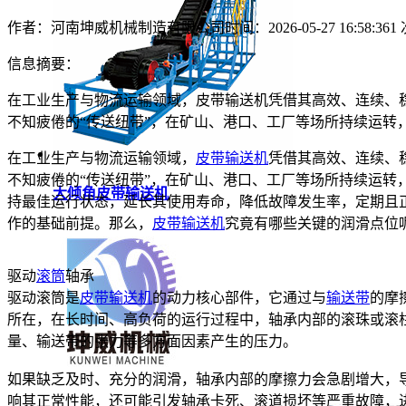
作者：河南坤威机械制造有限公司
时间：2026-05-27 16:58:36
1
信息摘要：
在工业生产与物流运输领域，皮带输送机凭借其高效、连续、
不知疲倦的“传送纽带”，在矿山、港口、工厂等场所持续运转
在工业生产与物流运输领域，
皮带输送机
凭借其高效、连续、
不知疲倦的“传送纽带”，在矿山、港口、工厂等场所持续运转
大倾角皮带输送机
持最佳运行状态，延长其使用寿命，降低故障发生率，定期且
作的基础前提。那么，
皮带输送机
究竟有哪些关键的润滑点位
驱动
滚筒
轴承
驱动滚筒是
皮带输送机
的动力核心部件，它通过与
输送带
的摩
所在，在长时间、高负荷的运行过程中，轴承内部的滚珠或滚
量、输送带的张力等多方面因素产生的压力。
如果缺乏及时、充分的润滑，轴承内部的摩擦力会急剧增大，
响其正常性能，还可能引发轴承卡死、滚道损坏等严重故障，