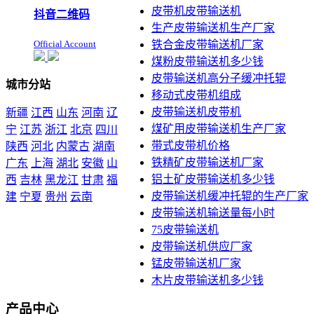
皮带机皮带输送机
抖音二维码
生产皮带输送机生产厂家
Official Account
铁合金皮带输送机厂家
煤粉皮带输送机多少钱
皮带输送机高分子缓冲托辊
城市分站
移动式皮带机组成
皮带输送机皮带机
新疆
江西
山东
河南
辽
煤矿用皮带输送机生产厂家
宁
江苏
浙江
北京
四川
带式皮带机价格
陕西
河北
内蒙古
湖南
铁精矿皮带输送机厂家
广东
上海
湖北
安徽
山
铝土矿皮带输送机多少钱
西
吉林
黑龙江
甘肃
福
皮带输送机缓冲托辊的生产厂家
建
宁夏
贵州
云南
皮带输送机输送量每小时
本站声明：未经本站允许不
75皮带输送机
得复制本公司的产品图片到
皮带输送机供应厂家
其他非本公司的服务器上，
展示，发布等否则以侵权
锰皮带输送机厂家
论，依法追究其法律责任
木片皮带输送机多少钱
产品中心