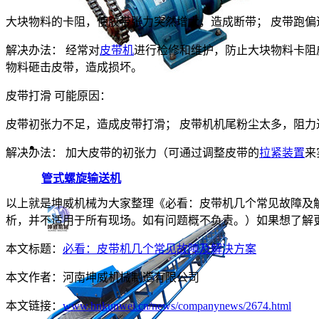
大块物料的卡阻，使胶带张力突然增大，造成断带； 皮带跑偏
解决办法： 经常对
皮带机
进行检修和维护，防止大块物料卡阻
物料砸击皮带，造成损坏。
皮带打滑 可能原因：
皮带初张力不足，造成皮带打滑； 皮带机机尾粉尘太多，阻力
解决办法： 加大皮带的初张力（可通过调整皮带的
拉紧装置
来
管式螺旋输送机
以上就是坤威机械为大家整理《​必看：皮带机几个常见故障
析，并不适用于所有现场。如有问题概不负责。）如果想了解
本文标题：
​必看：皮带机几个常见故障及解决方案
本文作者：
河南坤威机械制造有限公司
本文链接：
www.hnkunwei.cn/news/companynews/2674.html