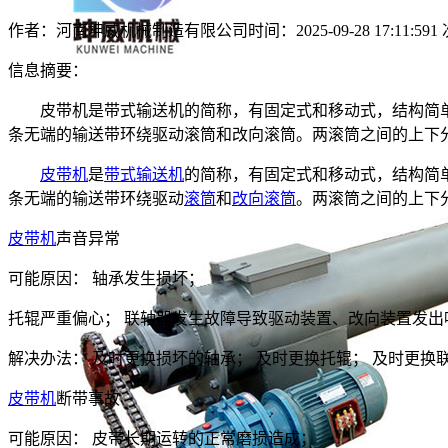
作者：河南坤威机械制造有限公司
时间：2025-09-28 17:11:59
1
信息摘要：
皮带机是带式输送机的简称，有固定式和移动式，结构简单
条无端的输送带环绕驱动滚筒和改向滚筒。两滚筒之间的上下
皮带机
是
带式输送机
的简称，有固定式和移动式，结构简
条无端的输送带环绕驱动
滚筒
和
改向滚筒
。两滚筒之间的上下
皮带机
声音异常
可能原因： 轴承发生损坏；
托辊严重偏心； 联轴器发生故障导致驱动装置、改向装置发出
解决办法： 及时更换损坏的轴承； 及时更换托辊； 及时更换
皮带机
断带事故
可能原因： 皮带长期运转的正常磨损造成；