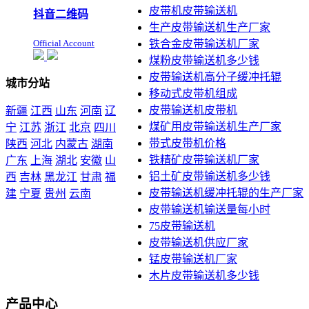
皮带机皮带输送机
抖音二维码
生产皮带输送机生产厂家
Official Account
铁合金皮带输送机厂家
煤粉皮带输送机多少钱
皮带输送机高分子缓冲托辊
城市分站
移动式皮带机组成
皮带输送机皮带机
新疆
江西
山东
河南
辽
煤矿用皮带输送机生产厂家
宁
江苏
浙江
北京
四川
带式皮带机价格
陕西
河北
内蒙古
湖南
铁精矿皮带输送机厂家
广东
上海
湖北
安徽
山
铝土矿皮带输送机多少钱
西
吉林
黑龙江
甘肃
福
皮带输送机缓冲托辊的生产厂家
建
宁夏
贵州
云南
皮带输送机输送量每小时
本站声明：未经本站允许不
75皮带输送机
得复制本公司的产品图片到
皮带输送机供应厂家
其他非本公司的服务器上，
展示，发布等否则以侵权
锰皮带输送机厂家
论，依法追究其法律责任
木片皮带输送机多少钱
产品中心