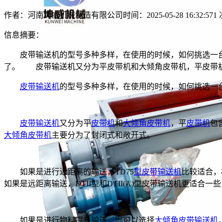
作者：河南坤威机械制造有限公司
时间：2025-05-28 16:32:57
1
信息摘要：
皮带输送机的型号多种多样，在使用的时候，如何挑选一台
了。 皮带输送机又分为平皮带机和大倾角皮带机，平皮带机包
皮带输送机
的型号多种多样，在使用的时候，如何挑选一
皮带输送机
又分为平
皮带机
和
大倾角皮带机
，平
皮带机
包
大倾角皮带机
主要分为了封闭式和敞开式。
如果是进行近距离的输送，TD75
型皮带输送机
比较适合，
如果是远距离输送，DTII型和DTII(A)型皮带输送机更适
如果是进行物料提升输送，则可以选择
大倾角皮带输送机