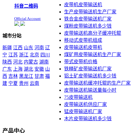
皮带机皮带输送机
抖音二维码
生产皮带输送机生产厂家
Official Account
铁合金皮带输送机厂家
煤粉皮带输送机多少钱
皮带输送机高分子缓冲托辊
城市分站
移动式皮带机组成
皮带输送机皮带机
新疆
江西
山东
河南
辽
煤矿用皮带输送机生产厂家
宁
江苏
浙江
北京
四川
带式皮带机价格
陕西
河北
内蒙古
湖南
铁精矿皮带输送机厂家
广东
上海
湖北
安徽
山
铝土矿皮带输送机多少钱
西
吉林
黑龙江
甘肃
福
皮带输送机缓冲托辊的生产厂家
建
宁夏
贵州
云南
皮带输送机输送量每小时
本站声明：未经本站允许不
75皮带输送机
得复制本公司的产品图片到
皮带输送机供应厂家
其他非本公司的服务器上，
展示，发布等否则以侵权
锰皮带输送机厂家
论，依法追究其法律责任
木片皮带输送机多少钱
产品中心