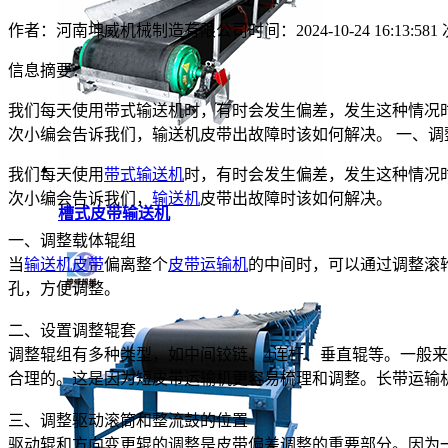
作者：河南坤威机械制造有限公司
时间：2024-10-24 16:13:58
1
信息摘要：
我们每天使用带式输送机时，有时会发生偏差，发生这种情况
次小编会告诉我们，输送机皮带出故障时该如何解决。 一、调
我们每天使用
带式输送机
时，有时会发生偏差，发生这种情况
次小编会告诉我们，
输送机
皮带出故障时该如何解决。
槽式皮带输送机
一、调整载体辊组
当
输送机皮带
偏离整个
皮带运输机
的中间时，可以通过调整滚
孔，方便调整。
二、设置调整辊套
调整辊组有多种类型，如中间铰链、4连杆、垂直辊等。一般
合理的。这是因为短皮带运输机更容易梳理和调整。长带运输
三、调整驱动滚筒和整流鼓的位置
驱动辊和方向变更辊的调整是皮带偏差调整的重要部分。因为