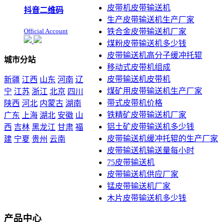
皮带机皮带输送机
抖音二维码
生产皮带输送机生产厂家
Official Account
铁合金皮带输送机厂家
煤粉皮带输送机多少钱
皮带输送机高分子缓冲托辊
城市分站
移动式皮带机组成
皮带输送机皮带机
新疆
江西
山东
河南
辽
煤矿用皮带输送机生产厂家
宁
江苏
浙江
北京
四川
带式皮带机价格
陕西
河北
内蒙古
湖南
铁精矿皮带输送机厂家
广东
上海
湖北
安徽
山
铝土矿皮带输送机多少钱
西
吉林
黑龙江
甘肃
福
皮带输送机缓冲托辊的生产厂家
建
宁夏
贵州
云南
皮带输送机输送量每小时
本站声明：未经本站允许不
75皮带输送机
得复制本公司的产品图片到
皮带输送机供应厂家
其他非本公司的服务器上，
展示，发布等否则以侵权
锰皮带输送机厂家
论，依法追究其法律责任
木片皮带输送机多少钱
产品中心