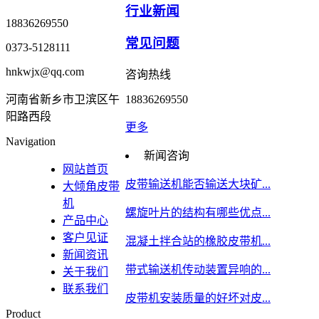
行业新闻
18836269550
常见问题
0373-5128111
hnkwjx@qq.com
咨询热线
河南省新乡市卫滨区午
18836269550
阳路西段
更多
Navigation
新闻咨询
网站首页
皮带输送机能否输送大块矿...
大倾角皮带
机
螺旋叶片的结构有哪些优点...
产品中心
客户见证
混凝土拌合站的橡胶皮带机...
新闻资讯
带式输送机传动装置异响的...
关于我们
联系我们
皮带机安装质量的好坏对皮...
Product