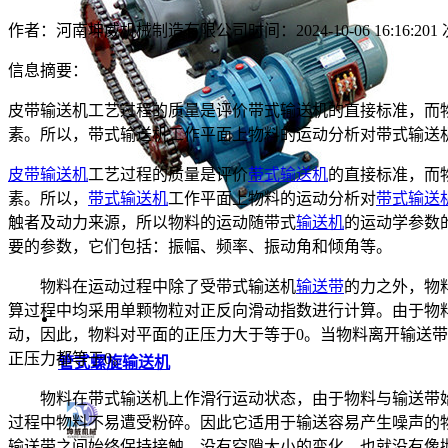
作者：河南坤威机械制造有限公司
时间：2024-10-06 16:16:20
1
信息摘要：
皮带输送机工艺过程的质量是评价带式输送机的直接标准，而
素。所以，带式输送机工作平面上物料的运动分析对带式输送
皮带输送机
工艺过程的质量是评价
带式输送机
的直接标准，而
素。所以，
带式输送机
工作平面上物料的运动分析对
带式输送
触者及动力来源，所以物料的运动随带式
输送机
的运动学参数
要的参数，它们包括：振幅、频率、振动角和倾角等。
物料在运动过程中除了受带式输送机
输送带
的力之外，物
算过程中均采用单颗物粒对正反向滑动指数进行计算。由于物
动，因此，物料对平面的正压力大于等于0。当物料离开输送
正压力都等于0。
管式螺旋输送机
物料在带式输送机上作滑行运动状态，由于物料与输送带始
过程中物料不易遭受粉碎。因此它适用于输送容易产生噪声的
输送带之间始终保持接触，没有空隙大小的变化，也就没有像