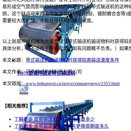
易形成空气垫而影响物料运动的问题。所以带式输送机的这种
损，这个缺点可采用工作面添加保护层(衬胶、镀耐磨合金等)
需要较大的振幅，才能获得较高的输送速度。
以上就是坤威机械为大家整理《带式输送机输送物料时获得较
具体分析，并不适用于所有现场。如有问题概不负责。）如果
本文标题：
带式输送机输送物料时获得较高输送速度条件
本文作者：
河南坤威机械制造有限公司
TD75型通用固定带式输送机
本文链接：
www.hnkunwei.cn/news/companynews/2355.html
【相关推荐】
了解更多
皮带输送机的最大倾角是多少
了解更多
皮带输送机的易损件更换周期是多久