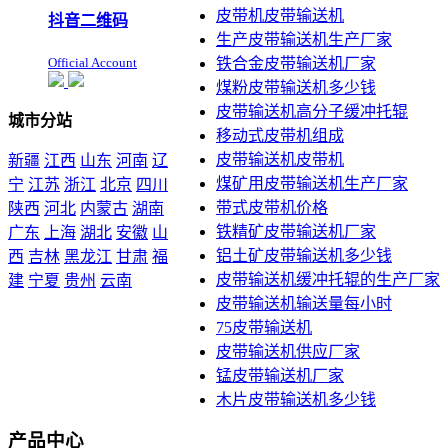
皮带机皮带输送机
抖音二维码
生产皮带输送机生产厂家
Official Account
铁合金皮带输送机厂家
煤粉皮带输送机多少钱
皮带输送机高分子缓冲托辊
城市分站
移动式皮带机组成
皮带输送机皮带机
新疆
江西
山东
河南
辽
煤矿用皮带输送机生产厂家
宁
江苏
浙江
北京
四川
带式皮带机价格
陕西
河北
内蒙古
湖南
铁精矿皮带输送机厂家
广东
上海
湖北
安徽
山
铝土矿皮带输送机多少钱
西
吉林
黑龙江
甘肃
福
皮带输送机缓冲托辊的生产厂家
建
宁夏
贵州
云南
皮带输送机输送量每小时
本站声明：未经本站允许不
75皮带输送机
得复制本公司的产品图片到
皮带输送机供应厂家
其他非本公司的服务器上，
展示，发布等否则以侵权
锰皮带输送机厂家
论，依法追究其法律责任
木片皮带输送机多少钱
产品中心