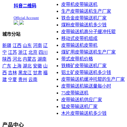
皮带机皮带输送机
抖音二维码
生产皮带输送机生产厂家
Official Account
铁合金皮带输送机厂家
煤粉皮带输送机多少钱
皮带输送机高分子缓冲托辊
城市分站
移动式皮带机组成
皮带输送机皮带机
新疆
江西
山东
河南
辽
煤矿用皮带输送机生产厂家
宁
江苏
浙江
北京
四川
带式皮带机价格
陕西
河北
内蒙古
湖南
铁精矿皮带输送机厂家
广东
上海
湖北
安徽
山
铝土矿皮带输送机多少钱
西
吉林
黑龙江
甘肃
福
皮带输送机缓冲托辊的生产厂家
建
宁夏
贵州
云南
皮带输送机输送量每小时
本站声明：未经本站允许不
75皮带输送机
得复制本公司的产品图片到
皮带输送机供应厂家
其他非本公司的服务器上，
展示，发布等否则以侵权
锰皮带输送机厂家
论，依法追究其法律责任
木片皮带输送机多少钱
产品中心