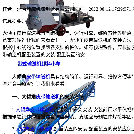
作者：河南坤威机械制造有限公司
时间：2022-08-12 17:29:07
1
信息摘要：
大倾角皮带输送机具有结构简单、运行可靠、维修方便等特点
意事项呢？让我们来看看！一、大倾角皮带输送机的安装方法1
根据中心线的位置找到各支腿的桩位。如有预埋铁件，应根据预
带输送机配重装置的安装:配重装置的安
带式输送机卸料小车
大倾角
皮带输送机
具有结构简单、运行可靠、维修方便等
些注意事项呢？让我们来看看！
一、大倾角
皮带输送机
的安装方法
1.
大倾角皮带输送机
支腿及中间架安装:安装前用水平仪找
根据预埋铁件的位置适当调整安装，支腿应与预埋件焊接牢固
2.
大倾角皮带输送机
配重装置的安装:配重装置的安装应保