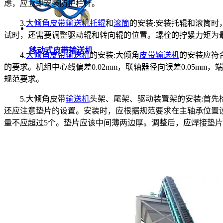
虑，应立即安装防护栏杆。
3.
大倾角皮带输送机
托辊
和
滚筒
的安装:安装托辊和滚筒
试时，还需要调整驱动辊和转向辊的位置。螺栓的拧紧力矩为最终力
移动式皮带输送机
4.
大倾角皮带输送机
的安装:大倾角
皮带输送机
的安装应符
的要求。机组中心线偏差0.02mm，联轴器径向误差0.05mm，
规范要求。
5.大倾角皮带
输送机
头架、尾架、驱动装置架的安装:首先
还应注意垫片的设置。安装时，应根据规范要求在主轴承位置
量不应超过5个。垫片应该中间薄两边厚。调整后，应焊接垫