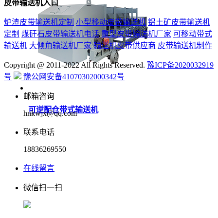
皮带输送机入口
炉渣皮带输送机定制
小型移动皮带输送机
铝土矿皮带输送机
定制
煤矸石皮带输送机电话
重型皮带输送机厂家
可移动带式
输送机
大倾角输送机厂家
输送机皮带供应商
皮带输送机制作
Copyright @ 2011-2022 All Rights Reserved.
豫ICP备2020032919
号
豫公网安备41070302000342号
邮箱咨询
可逆配仓带式输送机
hnkwjx@qq.com
联系电话
18836269550
在线留言
微信扫一扫