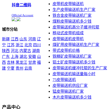
皮带机皮带输送机
抖音二维码
生产皮带输送机生产厂家
Official Account
铁合金皮带输送机厂家
煤粉皮带输送机多少钱
皮带输送机高分子缓冲托辊
城市分站
移动式皮带机组成
皮带输送机皮带机
新疆
江西
山东
河南
辽
煤矿用皮带输送机生产厂家
宁
江苏
浙江
北京
四川
带式皮带机价格
陕西
河北
内蒙古
湖南
铁精矿皮带输送机厂家
广东
上海
湖北
安徽
山
铝土矿皮带输送机多少钱
西
吉林
黑龙江
甘肃
福
皮带输送机缓冲托辊的生产厂家
建
宁夏
贵州
云南
皮带输送机输送量每小时
本站声明：未经本站允许不
75皮带输送机
得复制本公司的产品图片到
皮带输送机供应厂家
其他非本公司的服务器上，
展示，发布等否则以侵权
锰皮带输送机厂家
论，依法追究其法律责任
木片皮带输送机多少钱
产品中心