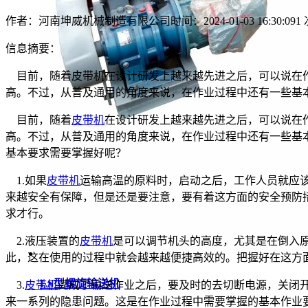
作者：河南坤威机械制造有限公司
时间：2024-01-03 16:30:09
1
信息摘要：
目前，随着皮带机在设计研发上越来越先进之后，可以说在作
高。不过，从普及通用的角度来说，在作业过程中还有一些基
目前，随着
皮带机
在设计研发上越来越先进之后，可以说在
高。不过，从普及通用的角度来说，在作业过程中还有一些基
基本要求需要掌握好呢？
1.如果
皮带机
运输高温的原料时，启动之后，工作人员就应
来越安全有保障，但是还是要注意，要有着这方面的安全预防
求才行。
2.液压装置的
皮带机
是可以调节机头的高度，尤其是在倒入
此，这在使用的过程中就会越来越便捷高效的。把握好在这方
LS型螺旋输送机
3.
皮带机
完成了输送作业之后，要及时的去切断电源，关闭
来一系列的隐患问题。这是在作业过程中需要掌握的基本作业