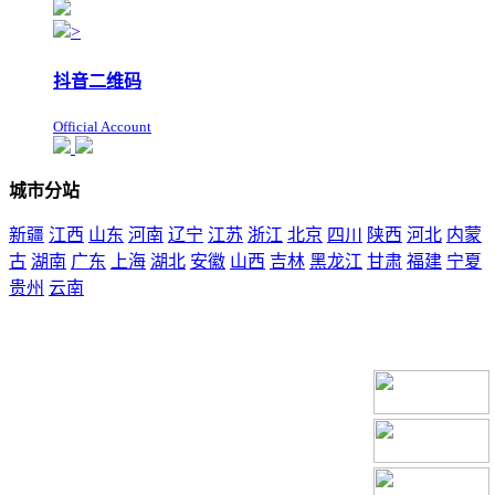
>
抖音二维码
Official Account
城市分站
新疆
江西
山东
河南
辽宁
江苏
浙江
北京
四川
陕西
河北
内蒙
古
湖南
广东
上海
湖北
安徽
山西
吉林
黑龙江
甘肃
福建
宁夏
贵州
云南
本站声明：未经本站允许不得复制本公司的产品图片到其他非本公司的服务器
上，展示，发布等否则以侵权论，依法追究其法律责任